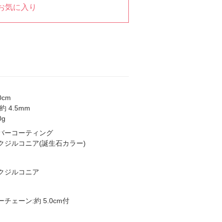
お気に入り
0cm
 4.5mm
0g
バーコーティング
クジルコニア(誕生石カラー)
クジルコニア
チェーン:約 5.0cm付