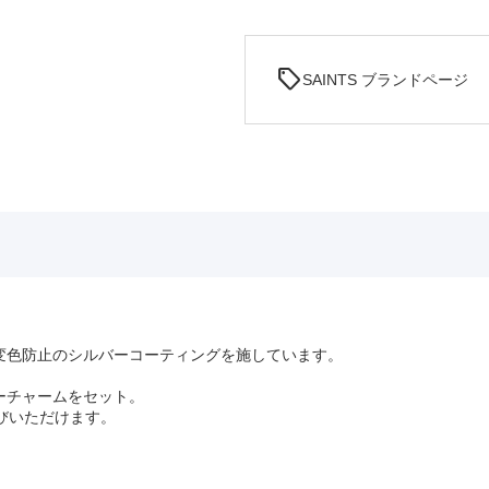
sell
SAINTS ブランドページ
変色防止のシルバーコーティングを施しています。
ーチャームをセット。
びいただけます。