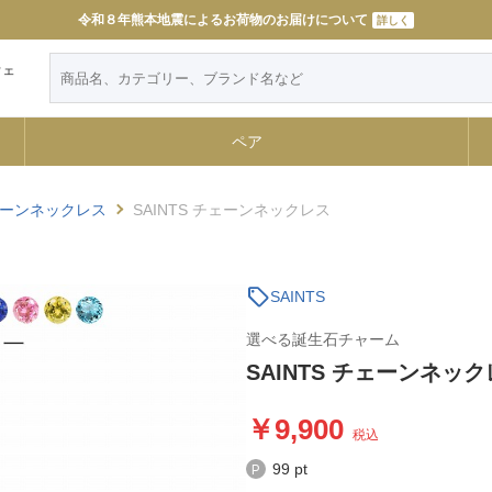
令和８年熊本地震によるお荷物のお届けについて
詳しく
ウェ
ペア
ーンネックレス
SAINTS チェーンネックレス
sell
SAINTS
選べる誕生石チャーム
SAINTS チェーンネッ
9,900
税込
99 pt