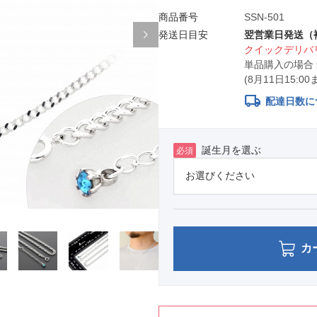
商品番号
SSN-501
発送日目安
翌営業日発送（
クイックデリバリ
単品購入の場合
(8月11日15:
local_shipping
配達日数に
誕生月を選ぶ
必須
カ