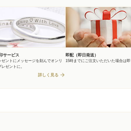
印サービス
即配（即日発送）
レゼントにメッセージを刻んでオンリ
15時までにご注文いただいた場合は
プレゼントに。
arrow_forward
詳しく見る