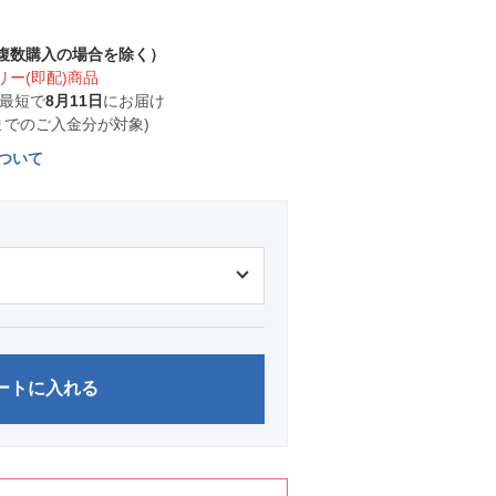
複数購入の場合を除く）
ー(即配)商品
 最短で
8月11日
にお届け
00までのご入金分が対象)
ついて
ートに入れる