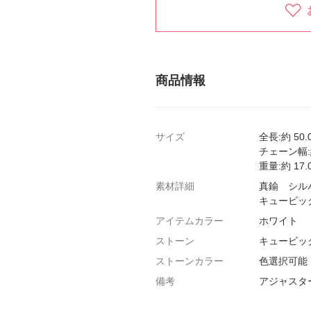
商品情報
サイズ
全長:約 50.
チェーン幅:約
重量:約 17.
素材詳細
真鍮 シル
キュービッ
アイテムカラー
ホワイト
ストーン
キュービッ
ストーンカラー
色選択可能
備考
アジャスター