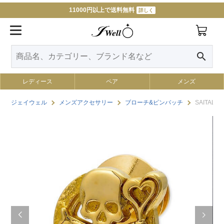
11000円以上で送料無料
詳しく
search
レディース
ペア
メンズ
ジェイウェル
メンズアクセサリー
ブローチ&ピンバッチ
SAITAL