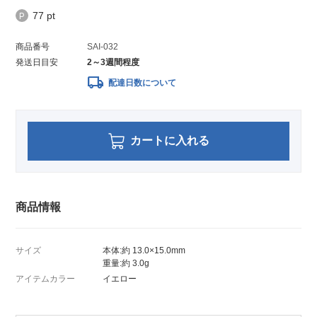
77 pt
商品番号
SAI-032
発送日目安
2～3週間程度
local_shipping
配達日数について
カートに入れる
商品情報
サイズ
本体:約 13.0×15.0mm
重量:約 3.0g
アイテムカラー
イエロー