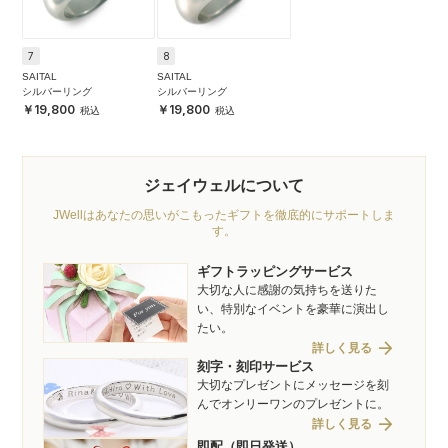
7
8
SAITAL
SAITAL
シルバーリング
シルバーリング
19,800
19,800
ジェイウェルについて
JWellはあなたの思いがこもったギフトを徹底的にサポートしま
す。
ギフトラッピングサービス
大切な人に感謝の気持ちを送りた
い、特別なイベントを豪華に演出し
たい。
arrow_forward
詳しく見る
刻字・刻印サービス
大切なプレゼントにメッセージを刻
んでオンリーワンのプレゼントに。
arrow_forward
詳しく見る
即配（即日発送）