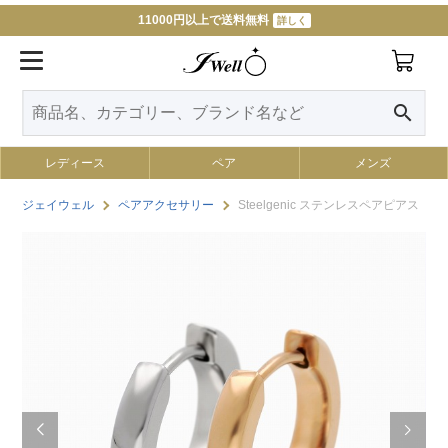
11000円以上で送料無料
詳しく
search
レディース
ペア
メンズ
ジェイウェル
ペアアクセサリー
Steelgenic ステンレスペアピアス