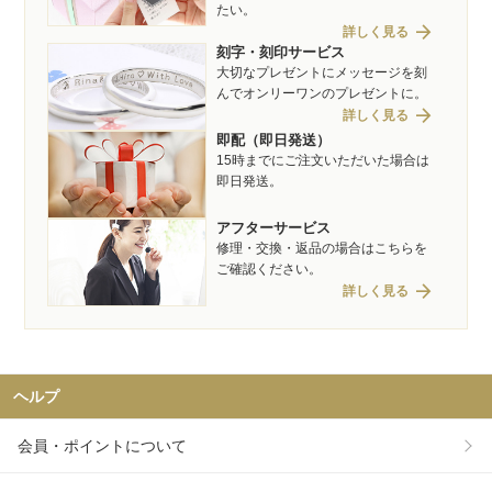
たい。
arrow_forward
詳しく見る
刻字・刻印サービス
大切なプレゼントにメッセージを刻
んでオンリーワンのプレゼントに。
arrow_forward
詳しく見る
即配（即日発送）
15時までにご注文いただいた場合は
即日発送。
アフターサービス
修理・交換・返品の場合はこちらを
ご確認ください。
arrow_forward
詳しく見る
ヘルプ
会員・ポイントについて