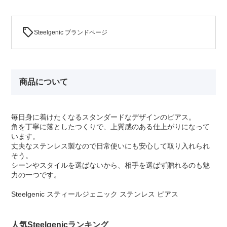
sell
Steelgenic ブランドページ
商品について
毎日身に着けたくなるスタンダードなデザインのピアス。
角を丁寧に落としたつくりで、上質感のある仕上がりになって
います。
丈夫なステンレス製なので日常使いにも安心して取り入れられ
そう。
シーンやスタイルを選ばないから、相手を選ばず贈れるのも魅
力の一つです。
Steelgenic スティールジェニック ステンレス ピアス
人気Steelgenicランキング