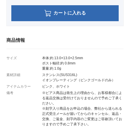
カートに入れる
商品情報
サイズ
本体:約 13.0×13.0×2.5mm
ポスト軸径:約 0.8mm
重量:約 1.0g
素材詳細
ステンレス(SUS316L)
イオンプレーティング（ピンクゴールドのみ）
アイテムカラー
ピンク、ホワイト
備考
※ピアス商品は衛生上の理由から、お客様都合によ
る返品交換は受付けておりませんので予めご了承く
ださい。
※刻字入り商品をお申込の場合、弊社から送られる
正式受注メールが届いてからのキャンセル、返品・
交換、ご返金、刻字内容のご変更はご容赦頂いてお
りますので予めご了承下さい。