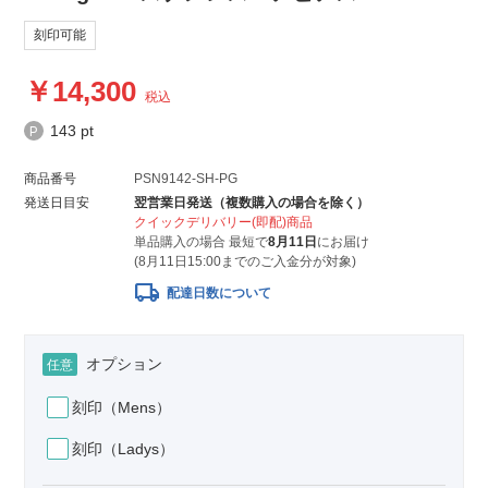
刻印可能
14,300
税込
143 pt
商品番号
PSN9142-SH-PG
発送日目安
翌営業日発送（複数購入の場合を除く）
クイックデリバリー(即配)商品
単品購入の場合 最短で
8月11日
にお届け
(8月11日15:00までのご入金分が対象)
local_shipping
配達日数について
オプション
任意
刻印（Mens）
刻印（Ladys）