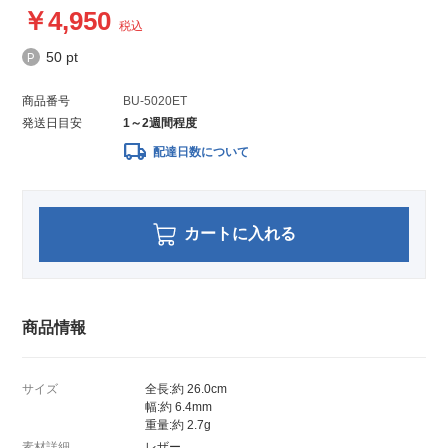
4,950
税込
50 pt
商品番号
BU-5020ET
発送日目安
1～2週間程度
local_shipping
配達日数について
カートに入れる
商品情報
サイズ
全長:約 26.0cm
幅:約 6.4mm
重量:約 2.7g
素材詳細
レザー