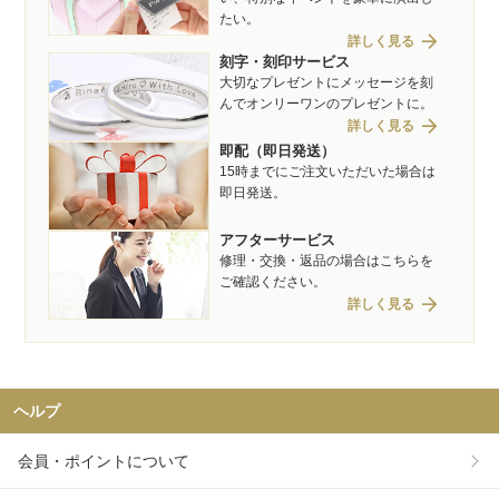
たい。
arrow_forward
詳しく見る
刻字・刻印サービス
大切なプレゼントにメッセージを刻
んでオンリーワンのプレゼントに。
arrow_forward
詳しく見る
即配（即日発送）
15時までにご注文いただいた場合は
即日発送。
アフターサービス
修理・交換・返品の場合はこちらを
ご確認ください。
arrow_forward
詳しく見る
ヘルプ
会員・ポイントについて