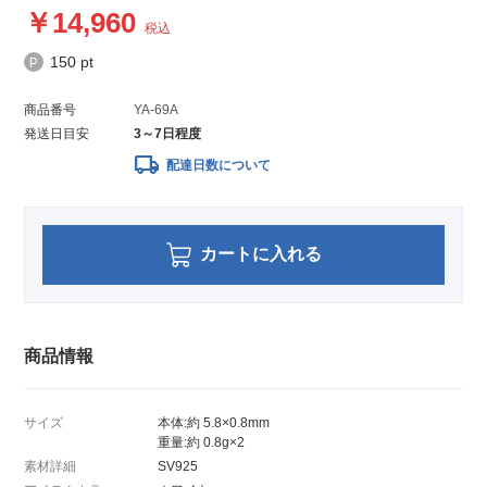
14,960
税込
150 pt
商品番号
YA-69A
発送日目安
3～7日程度
local_shipping
配達日数について
カートに入れる
商品情報
サイズ
本体:約 5.8×0.8mm
重量:約 0.8g×2
素材詳細
SV925