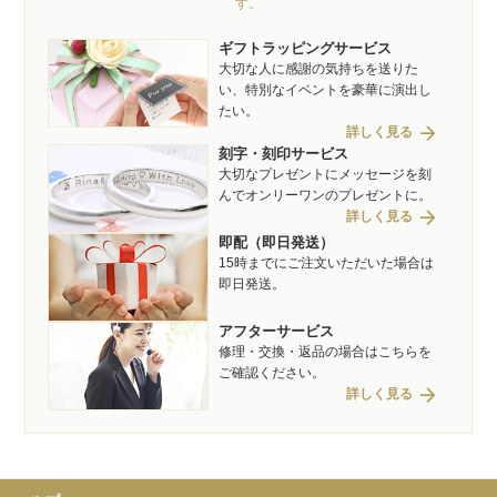
す。
ギフトラッピングサービス
大切な人に感謝の気持ちを送りた
い、特別なイベントを豪華に演出し
たい。
arrow_forward
詳しく見る
刻字・刻印サービス
大切なプレゼントにメッセージを刻
んでオンリーワンのプレゼントに。
arrow_forward
詳しく見る
即配（即日発送）
15時までにご注文いただいた場合は
即日発送。
アフターサービス
修理・交換・返品の場合はこちらを
ご確認ください。
arrow_forward
詳しく見る