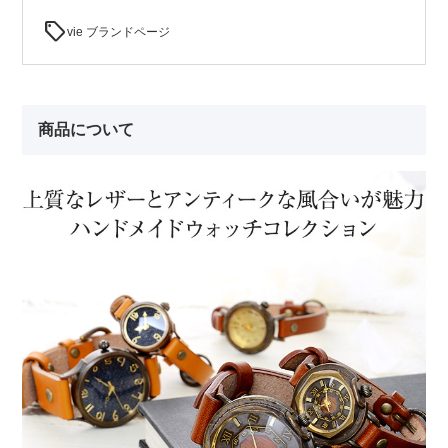
sell
vie ブランドページ
商品について