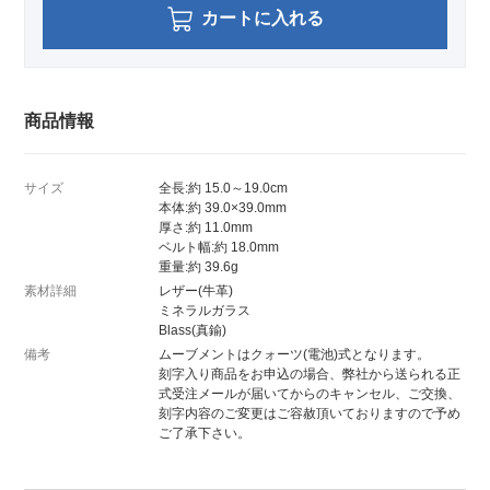
カートに入れる
商品情報
サイズ
全長:約 15.0～19.0cm
本体:約 39.0×39.0mm
厚さ:約 11.0mm
ベルト幅:約 18.0mm
重量:約 39.6g
素材詳細
レザー(牛革)
ミネラルガラス
Blass(真鍮)
備考
ムーブメントはクォーツ(電池)式となります。
刻字入り商品をお申込の場合、弊社から送られる正
式受注メールが届いてからのキャンセル、ご交換、
刻字内容のご変更はご容赦頂いておりますので予め
ご了承下さい。