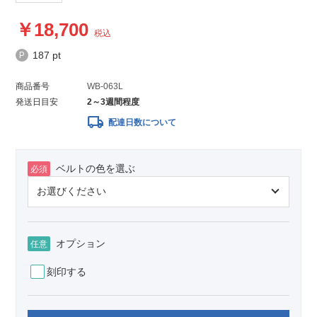
18,700
税込
187 pt
商品番号
WB-063L
発送日目安
2～3週間程度
local_shipping
配達日数について
ベルトの色を選ぶ
必須
オプション
任意
刻印する