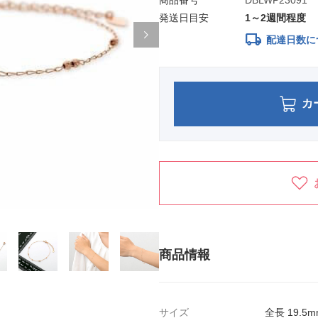
商品番号
DBLWP23091
発送日目安
1～2週間程度
local_shipping
配達日数に
カ
商品情報
サイズ
全長 19.5m