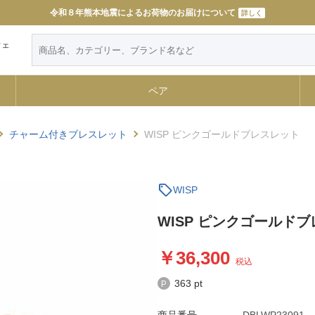
令和８年熊本地震によるお荷物のお届けについて
詳しく
ウェ
ペア
チャーム付きブレスレット
WISP ピンクゴールドブレスレット
sell
WISP
WISP ピンクゴールド
36,300
税込
363 pt