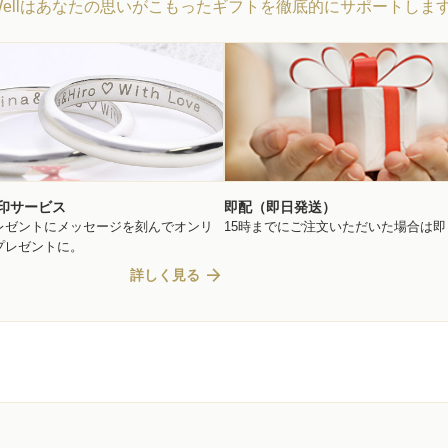
Wellはあなたの思いがこもったギフトを徹底的にサポートしま
印サービス
即配（即日発送）
レゼントにメッセージを刻んでオンリ
15時までにご注文いただいた場合は
プレゼントに。
arrow_forward
詳しく見る