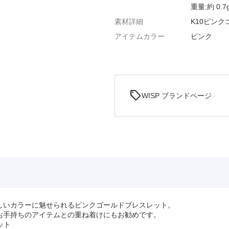
重量:約 0.7
素材詳細
K10ピンク
アイテムカラー
ピンク
sell
WISP ブランドページ
しいカラーに魅せられるピンクゴールドブレスレット。
お手持ちのアイテムとの重ね着けにもお勧めです。
ット