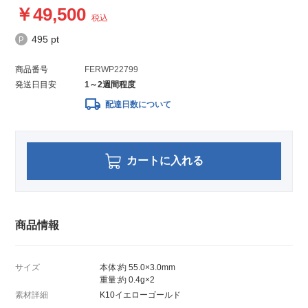
49,500
税込
495 pt
商品番号
FERWP22799
発送日目安
1～2週間程度
local_shipping
配達日数について
カートに入れる
商品情報
サイズ
本体:約 55.0×3.0mm
重量:約 0.4g×2
素材詳細
K10イエローゴールド