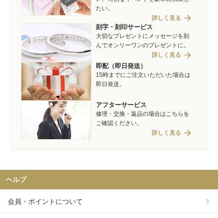
たい。
arrow_forward
詳しく見る
刻字・刻印サービス
大切なプレゼントにメッセージを刻
んでオンリーワンのプレゼントに。
arrow_forward
詳しく見る
即配（即日発送）
15時までにご注文いただいた場合は
即日発送。
アフターサービス
修理・交換・返品の場合はこちらを
ご確認ください。
arrow_forward
詳しく見る
ヘルプ
会員・ポイントについて