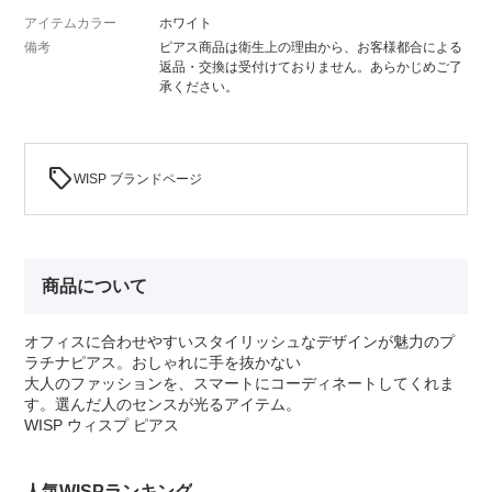
アイテムカラー
ホワイト
備考
ピアス商品は衛生上の理由から、お客様都合による
返品・交換は受付けておりません。あらかじめご了
承ください。
sell
WISP ブランドページ
商品について
オフィスに合わせやすいスタイリッシュなデザインが魅力のプ
ラチナピアス。おしゃれに手を抜かない
大人のファッションを、スマートにコーディネートしてくれま
す。選んだ人のセンスが光るアイテム。
WISP ウィスプ ピアス
人気WISPランキング