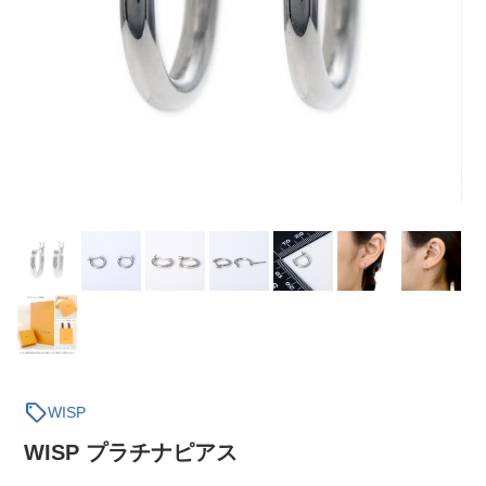
sell
WISP
WISP プラチナピアス