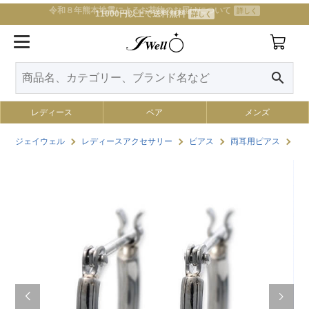
令和８年熊本地震によるお荷物のお届けについて
詳しく
11000円以上で送料無料
詳しく
search
レディース
ペア
メンズ
ジェイウェル
レディースアクセサリー
ピアス
両耳用ピアス
W