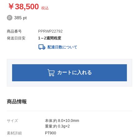
38,500
税込
385 pt
商品番号
PPRWP22792
発送日目安
1～2週間程度
local_shipping
配達日数について
カートに入れる
商品情報
サイズ
本体:約 8.0×10.0mm
重量:約 0.3g×2
素材詳細
PT900