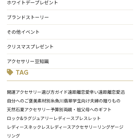
ホワイトデープレゼント
ブランドストーリー
その他イベント
クリスマスプレゼント
アクセサリー豆知識
TAG
開運アクセサリー
選び方ガイド
遠距離恋愛辛い
遠距離恋愛
迅
自分へのご褒美
素材別
糸魚川翡翠
学生向け
夫婦の贈りもの
天然石
夏アクセサリー
予算別
両親・祖父母へのギフト
ロック&ラグジュアリー
レディースブレスレット
レディースネックレス
レディースアクセサリー
リングゲージ
リング