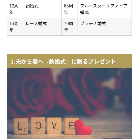
12周
絹婚式
65周
ブルースターサファイア
年
年
婚式
13周
レース婚式
70周
プラチナ婚式
年
年
1.夫から妻へ『鉄婚式』に贈るプレゼント