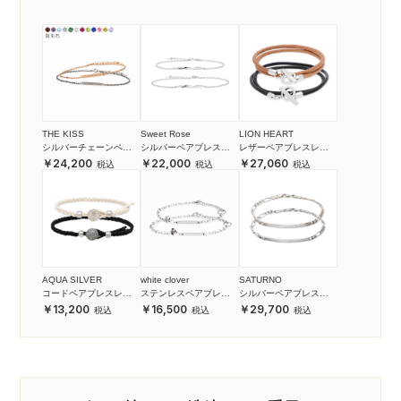
THE KISS
Sweet Rose
LION HEART
シルバーチェーンペア
シルバーペアブレスレ
レザーペアブレスレッ
ブレスレット
ット
ト
24,200
22,000
27,060
AQUA SILVER
white clover
SATURNO
コードペアブレスレッ
ステンレスペアブレス
シルバーペアブレスレ
ト
レット&アンクレット
ット
13,200
16,500
29,700