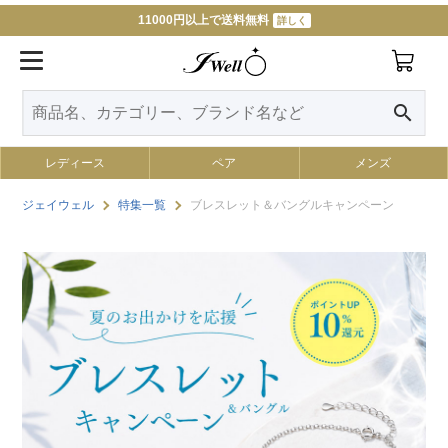
11000円以上で送料無料
詳しく
search
レディース
ペア
メンズ
ジェイウェル
特集一覧
ブレスレット＆バングルキャンペーン