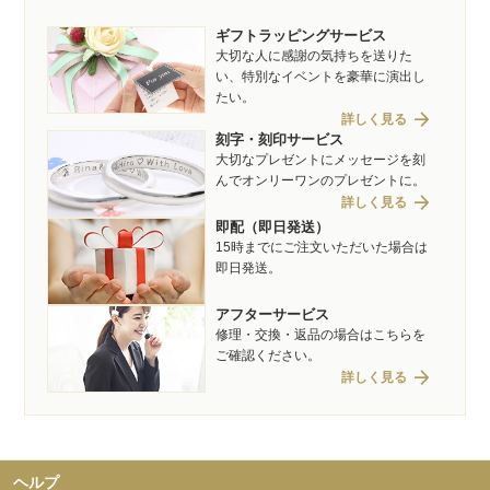
ギフトラッピングサービス
大切な人に感謝の気持ちを送りた
い、特別なイベントを豪華に演出し
たい。
arrow_forward
詳しく見る
刻字・刻印サービス
大切なプレゼントにメッセージを刻
んでオンリーワンのプレゼントに。
arrow_forward
詳しく見る
即配（即日発送）
15時までにご注文いただいた場合は
即日発送。
アフターサービス
修理・交換・返品の場合はこちらを
ご確認ください。
arrow_forward
詳しく見る
ヘルプ