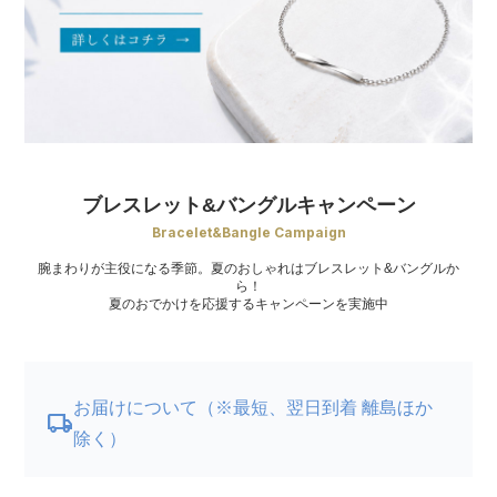
ブレスレット&バングルキャンペーン
Bracelet&Bangle Campaign
腕まわりが主役になる季節。夏のおしゃれはブレスレット&バングルか
ら！
夏のおでかけを応援するキャンペーンを実施中
お届けについて（※最短、翌日到着 離島ほか
local_shipping
除く）