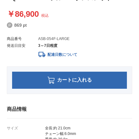
86,900
税込
869 pt
商品番号
ASB-054F-LARGE
発送日目安
3～7日程度
local_shipping
配達日数について
カートに入れる
商品情報
サイズ
全長:約 21.0cm
チェーン幅:6.0mm