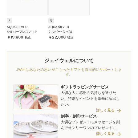
7
8
AQUA SILVER
AQUA SILVER
シルバーブレスレット
シルバーバングル
19,800
22,000
ジェイウェルについて
JWellはあなたの思いがこもったギフトを徹底的にサポートしま
す。
ギフトラッピングサービス
大切な人に感謝の気持ちを送りた
い、特別なイベントを豪華に演出し
たい。
arrow_forward
詳しく見る
刻字・刻印サービス
大切なプレゼントにメッセージを刻
んでオンリーワンのプレゼントに。
arrow_forward
詳しく見る