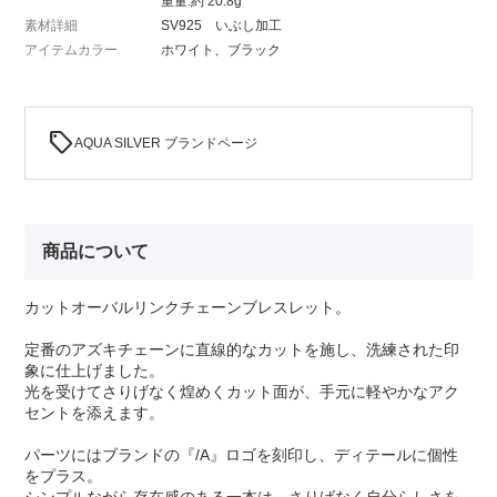
重量:約 20.8g
素材詳細
SV925 いぶし加工
アイテムカラー
ホワイト、ブラック
sell
AQUA SILVER ブランドページ
商品について
カットオーバルリンクチェーンブレスレット。
定番のアズキチェーンに直線的なカットを施し、洗練された印
象に仕上げました。
光を受けてさりげなく煌めくカット面が、手元に軽やかなアク
セントを添えます。
パーツにはブランドの『/A』ロゴを刻印し、ディテールに個性
をプラス。