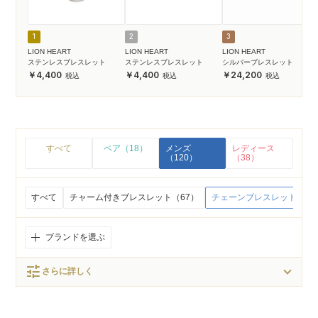
1
2
3
LION HEART
LION HEART
LION HEART
ステンレスブレスレット
ステンレスブレスレット
シルバーブレスレット
4,400
4,400
24,200
すべて
ペア（18）
メンズ
レディース
（120）
（38）
すべて
チャーム付きブレスレット（67）
チェーンブレスレット（12
ブランドを選ぶ
tune
さらに詳しく