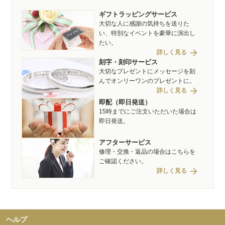
ギフトラッピングサービス
大切な人に感謝の気持ちを送りた
い、特別なイベントを豪華に演出し
たい。
arrow_forward
詳しく見る
刻字・刻印サービス
大切なプレゼントにメッセージを刻
んでオンリーワンのプレゼントに。
arrow_forward
詳しく見る
即配（即日発送）
15時までにご注文いただいた場合は
即日発送。
アフターサービス
修理・交換・返品の場合はこちらを
ご確認ください。
arrow_forward
詳しく見る
ヘルプ