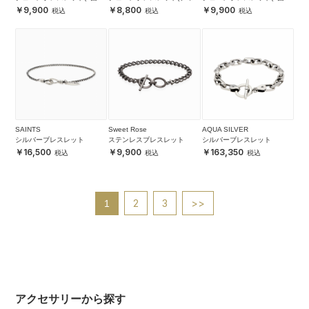
ットキヘイ)
ロ)
ットオーバル)
9,900
8,800
9,900
SAINTS
Sweet Rose
AQUA SILVER
シルバーブレスレット
ステンレスブレスレット
シルバーブレスレット
16,500
9,900
163,350
2
3
>>
1
アクセサリーから探す