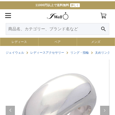
11000円以上で送料無料
詳しく
search
レディース
ペア
メンズ
ジェイウェル
レディースアクセサリー
リング・指輪
太めリング