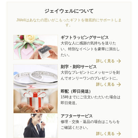
ジェイウェルについて
JWellはあなたの思いがこもったギフトを徹底的にサポートしま
す。
ギフトラッピングサービス
大切な人に感謝の気持ちを送りた
い、特別なイベントを豪華に演出し
たい。
arrow_forward
詳しく見る
刻字・刻印サービス
大切なプレゼントにメッセージを刻
んでオンリーワンのプレゼントに。
arrow_forward
詳しく見る
即配（即日発送）
15時までにご注文いただいた場合は
即日発送。
アフターサービス
修理・交換・返品の場合はこちらを
ご確認ください。
arrow_forward
詳しく見る