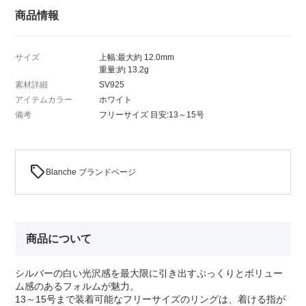
商品情報
サイズ
上幅:最大約 12.0mm
重量:約 13.2g
素材詳細
SV925
アイテムカラー
ホワイト
備考
フリーサイズ 目安:13～15号
sell
Blanche ブランドページ
商品について
シルバーの白い光沢感を最大限に引き出すぷっくりとボリュー
ム感のあるフォルムが魅力。
13～15号まで装着可能なフリーサイズのリングは、着ける指が