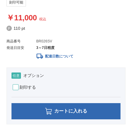
刻印可能
11,000
税込
110 pt
商品番号
BR026SV
発送日目安
3～7日程度
local_shipping
配達日数について
オプション
任意
刻印する
カートに入れる