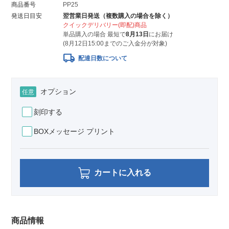
商品番号
PP25
発送日目安
翌営業日発送（複数購入の場合を除く）
クイックデリバリー(即配)商品
単品購入の場合 最短で
8月13日
にお届け
(8月12日15:00までのご入金分が対象)
local_shipping
配達日数について
オプション
任意
刻印する
BOXメッセージ プリント
カートに入れる
商品情報