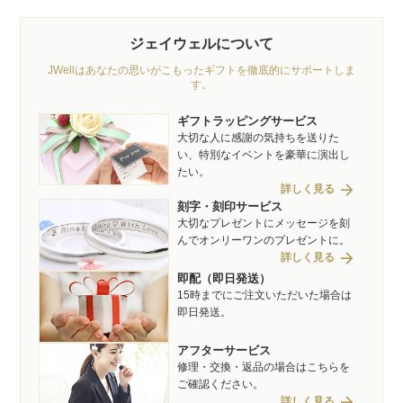
ジェイウェルについて
JWellはあなたの思いがこもったギフトを徹底的にサポートしま
す。
ギフトラッピングサービス
大切な人に感謝の気持ちを送りた
い、特別なイベントを豪華に演出し
たい。
arrow_forward
詳しく見る
刻字・刻印サービス
大切なプレゼントにメッセージを刻
んでオンリーワンのプレゼントに。
arrow_forward
詳しく見る
即配（即日発送）
15時までにご注文いただいた場合は
即日発送。
アフターサービス
修理・交換・返品の場合はこちらを
ご確認ください。
arrow_forward
詳しく見る