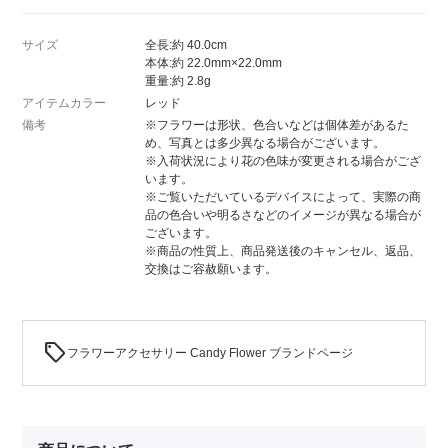
サイズ
全長:約 40.0cm
本体:約 22.0mm×22.0mm
重量:約 2.8g
アイテムカラー
レッド
備考
※フラワーは形状、色合いなどは個体差があるた
め、写真とは多少異なる場合がございます。
※入荷状況により花の色味が変更される場合がござ
います。
※ご覧いただいているデバイスによって、実際の商
品の色合いや明るさなどのイメージが異なる場合が
ございます。
※商品の性質上、商品発送後のキャンセル、返品、
交換はご容赦願います。
sell
フラワーアクセサリー Candy Flower ブランドページ