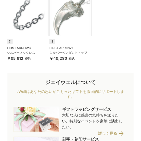
7
8
FIRST ARROW's
FIRST ARROW's
シルバーネックレス
シルバーペンダントトップ
95,612
49,280
ジェイウェルについて
JWellはあなたの思いがこもったギフトを徹底的にサポートしま
す。
ギフトラッピングサービス
大切な人に感謝の気持ちを送りた
い、特別なイベントを豪華に演出し
たい。
arrow_forward
詳しく見る
刻字・刻印サービス