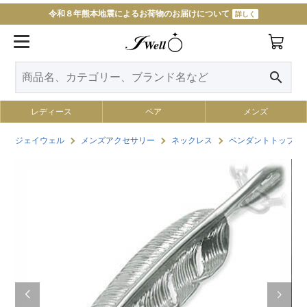
令和８年熊本地震によるお荷物のお届けについて
詳しく
search
レディース
ペア
メンズ
ジェイウェル
メンズアクセサリー
ネックレス
ペンダントトップ