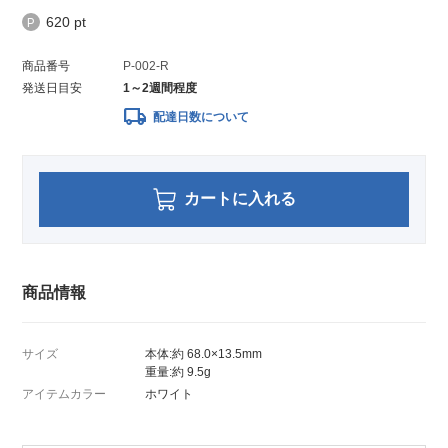
620 pt
商品番号
P-002-R
発送日目安
1～2週間程度
local_shipping
配達日数について
カートに入れる
商品情報
サイズ
本体:約 68.0×13.5mm
重量:約 9.5g
アイテムカラー
ホワイト