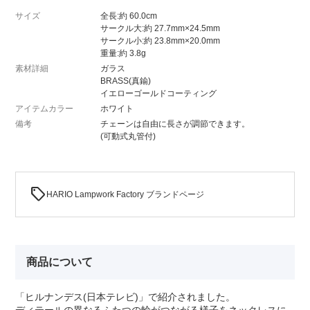
サイズ
全長:約 60.0cm
サークル大:約 27.7mm×24.5mm
サークル小:約 23.8mm×20.0mm
重量:約 3.8g
素材詳細
ガラス
BRASS(真鍮)
イエローゴールドコーティング
アイテムカラー
ホワイト
備考
チェーンは自由に長さが調節できます。
(可動式丸管付)
sell
HARIO Lampwork Factory ブランドページ
商品について
「ヒルナンデス(日本テレビ)」で紹介されました。