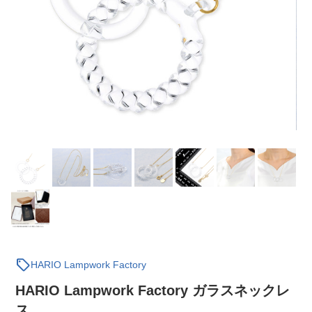
sell
HARIO Lampwork Factory
HARIO Lampwork Factory ガラスネックレ
ス