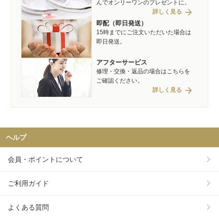
んでオンリーワンのプレゼントに。
arrow_forward
詳しく見る
即配（即日発送）
15時までにご注文いただいた場合は
即日発送。
アフターサービス
修理・交換・返品の場合はこちらを
ご確認ください。
arrow_forward
詳しく見る
ヘルプ
会員・ポイントについて
ご利用ガイド
よくある質問