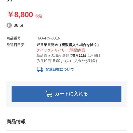
8,800
税込
88 pt
商品番号
HAA-RN-001N
発送日目安
翌営業日発送（複数購入の場合を除く）
クイックデリバリー(即配)商品
単品購入の場合 最短で
8月11日
にお届け
(8月10日15:00までのご入金分が対象)
local_shipping
配達日数について
カートに入れる
商品情報