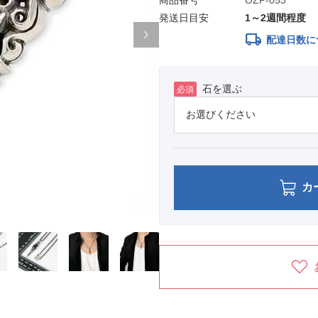
商品番号
OZP-053
発送日目安
1～2週間程度
local_shipping
配達日数に
石を選ぶ
必須
カ