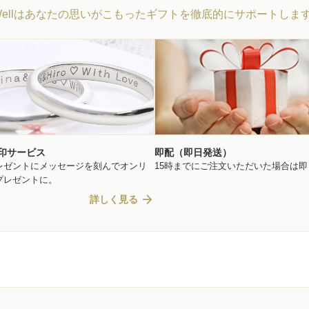
Wellはあなたの思いがこもったギフトを徹底的にサポートしま
印サービス
即配（即日発送）
レゼントにメッセージを刻んでオンリ
15時までにご注文いただいた場合は
プレゼントに。
arrow_forward
詳しく見る