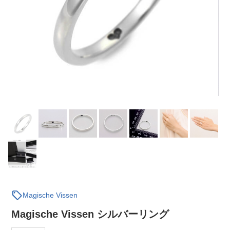
sell
Magische Vissen
Magische Vissen シルバーリング