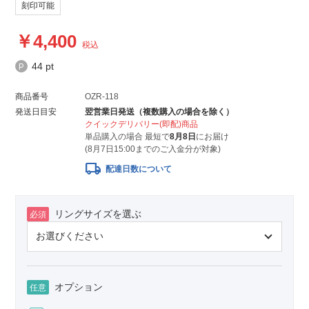
刻印可能
4,400
税込
44 pt
商品番号
OZR-118
発送日目安
翌営業日発送（複数購入の場合を除く）
クイックデリバリー(即配)商品
単品購入の場合 最短で
8月8日
にお届け
(8月7日15:00までのご入金分が対象)
local_shipping
配達日数について
リングサイズを選ぶ
必須
オプション
任意