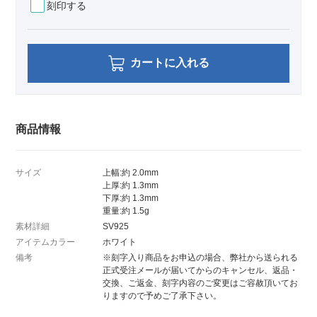
刻印する
カートに入れる
商品情報
サイズ
上幅:約 2.0mm
上厚:約 1.3mm
下厚:約 1.3mm
重量:約 1.5g
素材詳細
SV925
アイテムカラー
ホワイト
備考
※刻字入り商品をお申込の場合、弊社から送られる
正式受注メールが届いてからのキャンセル、返品・
交換、ご返金、刻字内容のご変更はご容赦頂いてお
りますので予めご了承下さい。