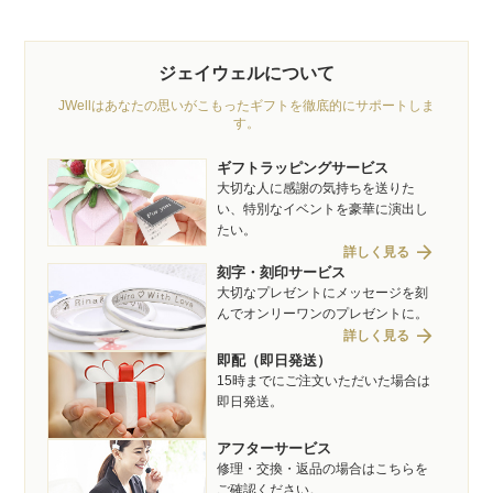
ジェイウェルについて
JWellはあなたの思いがこもったギフトを徹底的にサポートしま
す。
ギフトラッピングサービス
大切な人に感謝の気持ちを送りた
い、特別なイベントを豪華に演出し
たい。
arrow_forward
詳しく見る
刻字・刻印サービス
大切なプレゼントにメッセージを刻
んでオンリーワンのプレゼントに。
arrow_forward
詳しく見る
即配（即日発送）
15時までにご注文いただいた場合は
即日発送。
アフターサービス
修理・交換・返品の場合はこちらを
ご確認ください。