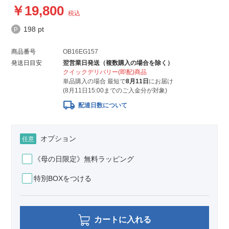
19,800
税込
198 pt
商品番号
OB16EG157
発送日目安
翌営業日発送（複数購入の場合を除く）
クイックデリバリー(即配)商品
単品購入の場合 最短で
8月11日
にお届け
(8月11日15:00までのご入金分が対象)
local_shipping
配達日数について
オプション
任意
《母の日限定》無料ラッピング
特別BOXをつける
カートに入れる