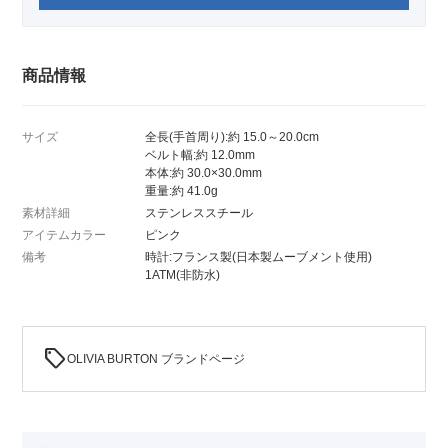
商品情報
サイズ
全長(手首周り):約 15.0～20.0cm
ベルト幅:約 12.0mm
本体:約 30.0×30.0mm
重量:約 41.0g
素材詳細
ステンレススチール
アイテムカラー
ピンク
備考
時計:フランス製(日本製ムーブメント使用)
1ATM(非防水)
sell
OLIVIA BURTON ブランドページ