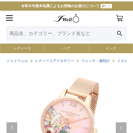
令和８年熊本地震によるお荷物のお届けについて
詳しく
search
レディース
ペア
メンズ
ジェイウェル
レディースアクセサリー
ウォッチ・腕時計
メタルウ