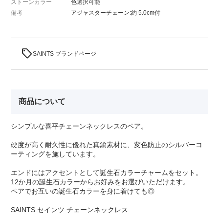
ストーンカラー
色選択可能
備考
アジャスターチェーン:約 5.0cm付
sell
SAINTS ブランドページ
商品について
シンプルな喜平チェーンネックレスのペア。
硬度が高く耐久性に優れた真鍮素材に、変色防止のシルバーコ
ーティングを施しています。
エンドにはアクセントとして誕生石カラーチャームをセット。
12か月の誕生石カラーからお好みをお選びいただけます。
ペアでお互いの誕生石カラーを身に着けても◎
SAINTS セインツ チェーンネックレス