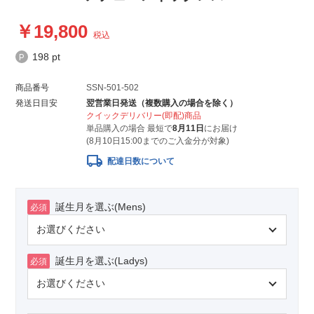
19,800
税込
198 pt
商品番号
SSN-501-502
発送日目安
翌営業日発送（複数購入の場合を除く）
クイックデリバリー(即配)商品
単品購入の場合 最短で
8月11日
にお届け
(8月10日15:00までのご入金分が対象)
local_shipping
配達日数について
誕生月を選ぶ(Mens)
必須
誕生月を選ぶ(Ladys)
必須