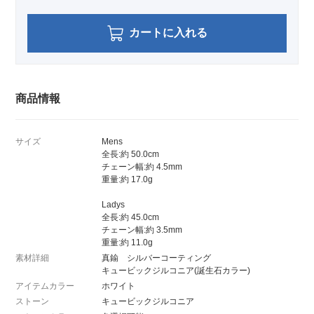
カートに入れる
商品情報
サイズ
Mens
全長:約 50.0cm
チェーン幅:約 4.5mm
重量:約 17.0g
Ladys
全長:約 45.0cm
チェーン幅:約 3.5mm
重量:約 11.0g
素材詳細
真鍮 シルバーコーティング
キュービックジルコニア(誕生石カラー)
アイテムカラー
ホワイト
ストーン
キュービックジルコニア