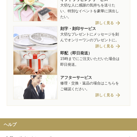
大切な人に感謝の気持ちを送りた
い、特別なイベントを豪華に演出し
たい。
arrow_forward
詳しく見る
刻字・刻印サービス
大切なプレゼントにメッセージを刻
んでオンリーワンのプレゼントに。
arrow_forward
詳しく見る
即配（即日発送）
15時までにご注文いただいた場合は
即日発送。
アフターサービス
修理・交換・返品の場合はこちらを
ご確認ください。
arrow_forward
詳しく見る
ヘルプ