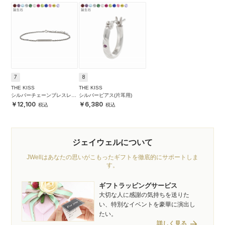
7
8
THE KISS
THE KISS
シルバーチェーンブレスレッ
シルバーピアス(片耳用)
ト
12,100
6,380
ジェイウェルについて
JWellはあなたの思いがこもったギフトを徹底的にサポートしま
す。
ギフトラッピングサービス
大切な人に感謝の気持ちを送りた
い、特別なイベントを豪華に演出し
たい。
arrow_forward
詳しく見る