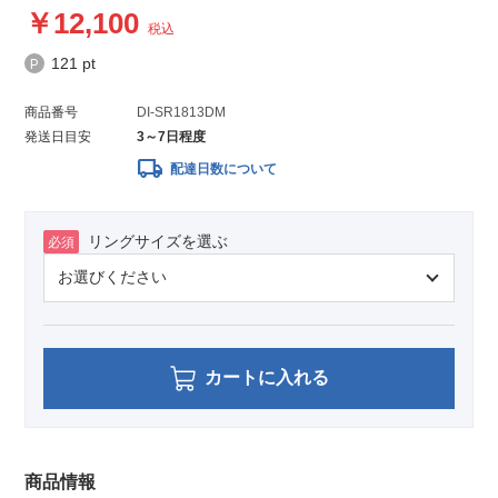
12,100
税込
121 pt
商品番号
DI-SR1813DM
発送日目安
3～7日程度
local_shipping
配達日数について
リングサイズを選ぶ
必須
カートに入れる
商品情報