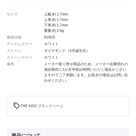
サイズ
上幅:約 2.7mm
上厚:約 1.7mm
下厚:約 1.7mm
重量:約 2.6g
素材詳細
SV925
アイテムカラー
ホワイト
ストーン
ダイヤモンド（4月誕生石）
ストーンカラー
ホワイト
備考
メーカー取り寄せ商品のため、メーカー在庫切れの
場合製作に1か月半程お時間いただく場合がござい
ますのでご了承願います。お急ぎの場合はお問い合
わせください。
sell
THE KISS ブランドページ
商品について