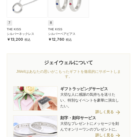
7
8
THE KISS
THE KISS
シルバーネックレス
シルバーペアピアス
13,200
12,760
ジェイウェルについて
JWellはあなたの思いがこもったギフトを徹底的にサポートしま
す。
ギフトラッピングサービス
大切な人に感謝の気持ちを送りた
い、特別なイベントを豪華に演出し
たい。
arrow_forward
詳しく見る
刻字・刻印サービス
大切なプレゼントにメッセージを刻
んでオンリーワンのプレゼントに。
arrow_forward
詳しく見る