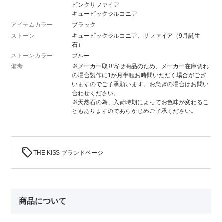
ピンクサファイア
キュービックジルコニア
アイテムカラー
ブラック
ストーン
キュービックジルコニア、サファイア（9月誕生
石）
ストーンカラー
ブルー
備考
※メーカー取り寄せ商品のため、メーカー在庫切れ
の場合製作に1か月半程お時間いただく場合がござ
いますのでご了承願います。お急ぎの場合はお問い
合わせください。
※天然石の為、入荷時期によってお色味が変わるこ
ともありますのであらかじめご了承ください。
sell
THE KISS ブランドページ
商品について