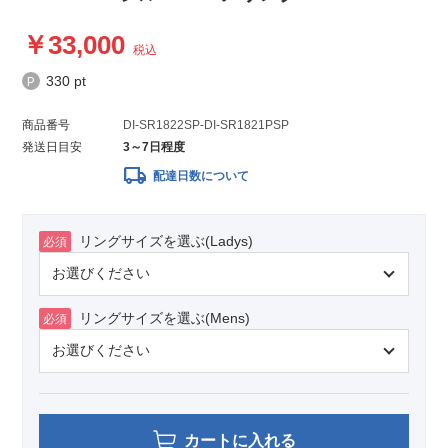
33,000
税込
330 pt
商品番号
DI-SR1822SP-DI-SR1821PSP
発送日目安
3～7日程度
local_shipping
配達日数について
リングサイズを選ぶ(Ladys)
必須
リングサイズを選ぶ(Mens)
必須
カートに入れる