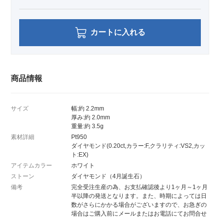
カートに入れる
商品情報
サイズ
幅:約 2.2mm
厚み:約 2.0mm
重量:約 3.5g
素材詳細
Pt950
ダイヤモンド(0.20ct,カラー:F,クラリティ:VS2,カッ
ト:EX)
アイテムカラー
ホワイト
ストーン
ダイヤモンド（4月誕生石）
備考
完全受注生産の為、お支払確認後より1ヶ月～1ヶ月
半以降の発送となります。また、時期によっては日
数がさらにかかる場合がございますので、お急ぎの
場合はご購入前にメールまたはお電話にてお問合せ