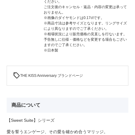
ください。
ご注文後のキャンセル・返品・内容の変更は承って
おりません。
※画像のダイヤモンドは0.17ctです。
※商品寸法は参考サイズとなります。リングサイズ
により異なりますのでご了承ください。
※相場状況により販売価格の見直しを行ないます。
予告無しに仕様・価格などを変更する場合もござい
ますのでご了承ください。
※日本製
sell
THE KISS Anniversary ブランドページ
商品について
【Sweet Suite】シリーズ
愛を誓うエンゲージ、その愛を確かめ合うマリッジ。