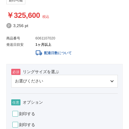
刻印可能
325,600
税込
3,256 pt
商品番号
6061107020
発送日目安
1ヶ月以上
local_shipping
配達日数について
リングサイズを選ぶ
必須
オプション
任意
刻印する
刻印する