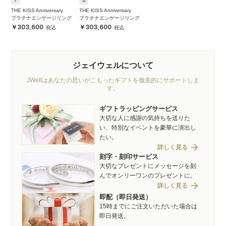
THE KISS Anniversary
THE KISS Anniversary
プラチナエンゲージリング
プラチナエンゲージリング
303,600
303,600
ジェイウェルについて
JWellはあなたの思いがこもったギフトを徹底的にサポートしま
す。
ギフトラッピングサービス
大切な人に感謝の気持ちを送りた
い、特別なイベントを豪華に演出し
たい。
arrow_forward
詳しく見る
刻字・刻印サービス
大切なプレゼントにメッセージを刻
んでオンリーワンのプレゼントに。
arrow_forward
詳しく見る
即配（即日発送）
15時までにご注文いただいた場合は
即日発送。