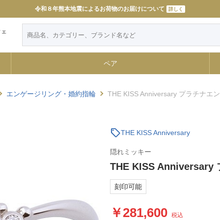
令和８年熊本地震によるお荷物のお届けについて
11000円以上で送料無料
詳しく
詳しく
ウェ
ペア
エンゲージリング・婚約指輪
THE KISS Anniversary プラチ
sell
THE KISS Anniversary
隠れミッキー
THE KISS Anniver
刻印可能
281,600
税込