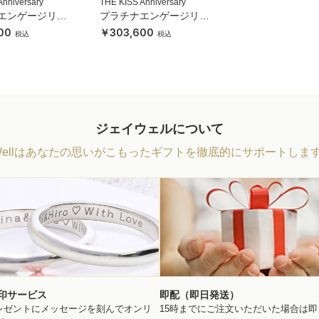
Anniversary
THE KISS Anniversary
エンゲージリン
プラチナエンゲージリン
グ
00
303,600
ジェイウェルについて
Wellはあなたの思いがこもったギフトを徹底的にサポートしま
印サービス
即配（即日発送）
レゼントにメッセージを刻んでオンリ
15時までにご注文いただいた場合は