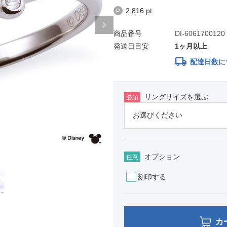
2,816 pt
商品番号
DI-6061700120
発送日目安
1ヶ月以上
local_shipping
配達日数に
リングサイズを選ぶ
必須
オプション
任意
刻印する
カ