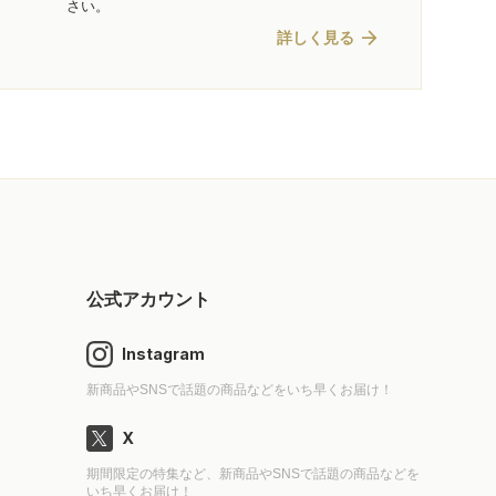
さい。
arrow_forward
詳しく見る
公式アカウント
Instagram
新商品やSNSで話題の商品などをいち早くお届け！
X
期間限定の特集など、新商品やSNSで話題の商品などを
いち早くお届け！