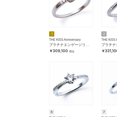
1
2
THE KISS Anniversary
THE KISS 
プラチナエンゲージリン
プラチナ
グ
グ
309,100
331,10
6
7