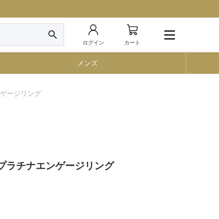
search
ログイン
カート
メンズ
ナエンゲージリング
sary プラチナエンゲージリング