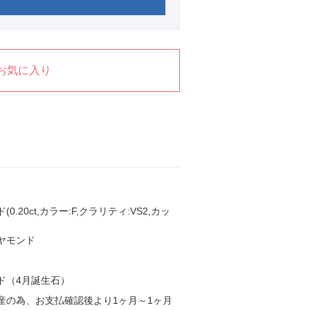
お気に入り
0.20ct,カラー:F,クラリティ:VS2,カッ
ヤモンド
ド（4月誕生石）
産の為、お支払確認後より1ヶ月～1ヶ月