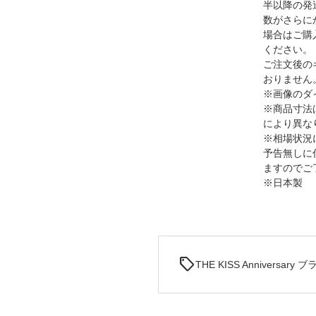
半以降の発
数がさらに
場合はご購
ください。
ご注文後の
おりません
※画像のダイ
※商品寸法
により異な
※相場状況
予告無しに
ますのでご
※日本製
sell
THE KISS Anniversar