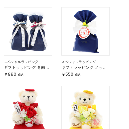
スペシャルラッピング
スペシャルラッピング
ギフトラッピング 冬向け
ギフトラッピング メッセ
選べる2色
ージタグ付 敬老の日 長寿
990
550
お祝い