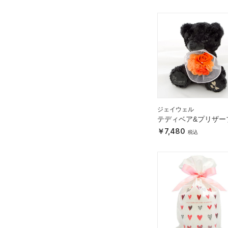
ジェイウェル
テディベア&プリザー
フラワー ブラック オ
7,480
ジ