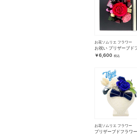
お花ソムリエ フラワー
お祝い プリザーブド
ワー フレーム ブラッ
6,600
ピンク 「エレガント
お花ソムリエ フラワー
プリザーブドフラワ