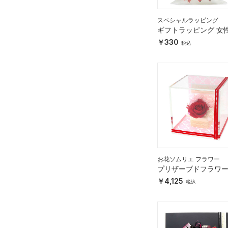
スペシャルラッピング
ギフトラッピング 女
け プチプライス
330
お花ソムリエ フラワー
プリザーブドフラワ
4,125