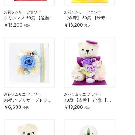
お花ソムリエ フラワー
お花ソムリエ フラワー
クリスマス 60歳 【還暦】
【傘寿】 80歳 【米寿 】
誕生日 定年退職 長寿お祝
88歳 長寿 お祝い ソープ
13,200
13,200
い ソープフラワー くま 赤
フラワー くま 黄色
色
お花ソムリエ フラワー
お花ソムリエ フラワー
お祝い プリザーブドフラ
70歳 【古希】 77歳 【喜
ワー フレーム ホワイト×
寿】 90歳 【卒寿】 誕生
6,600
13,200
ブルー 「エレガント」
日 長寿祝い ソープフラワ
ー くま