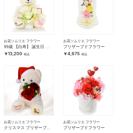
お花ソムリエ フラワー
お花ソムリエ フラワー
99歳 【白寿】 誕生日 長
プリザーブドフラワー
寿祝い ソープフラワー く
13,200
4,675
ま
お花ソムリエ フラワー
お花ソムリエ フラワー
クリスマス プリザーブド
プリザーブドフラワー