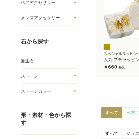
ペアアクセサリー
メンズアクセサリー
石から探す
1
スペシャルラッピン
人気 プチラッピン
誕生石
きら ゴールド
660
ストーン
ストーンカラー
すべて
ペア（
形・素材・色から探
す
すべて
ジュエ