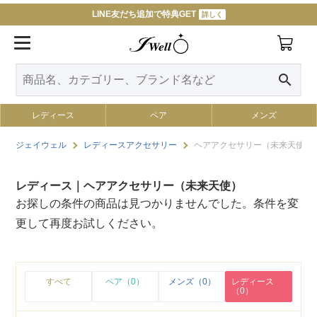
LINE友だち追加で特典GET
詳しく
令和８年熊本地震によるお荷物のお届けについて
詳しく
search
レディース
ペア
メンズ
ジェイウェル
レディースアクセサリー
ヘアアクセサリー（未来天使）
レディース｜ヘアアクセサリー（未来天使）
お探しの条件の商品は見つかりませんでした。条件を変
更して再度お試しください。
すべて
ペア（0）
メンズ（0）
レディース
（0）