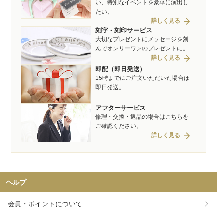
い、特別なイベントを豪華に演出し
たい。
arrow_forward
詳しく見る
刻字・刻印サービス
大切なプレゼントにメッセージを刻
んでオンリーワンのプレゼントに。
arrow_forward
詳しく見る
即配（即日発送）
15時までにご注文いただいた場合は
即日発送。
アフターサービス
修理・交換・返品の場合はこちらを
ご確認ください。
arrow_forward
詳しく見る
ヘルプ
会員・ポイントについて