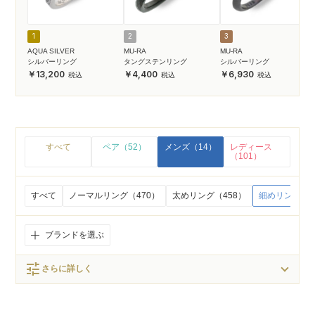
1
2
3
AQUA SILVER
MU-RA
MU-RA
シルバーリング
タングステンリング
シルバーリング
13,200
4,400
6,930
すべて
ペア（52）
メンズ（14）
レディース
（101）
すべて
ノーマルリング（470）
太めリング（458）
細めリング（1
ブランドを選ぶ
tune
さらに詳しく