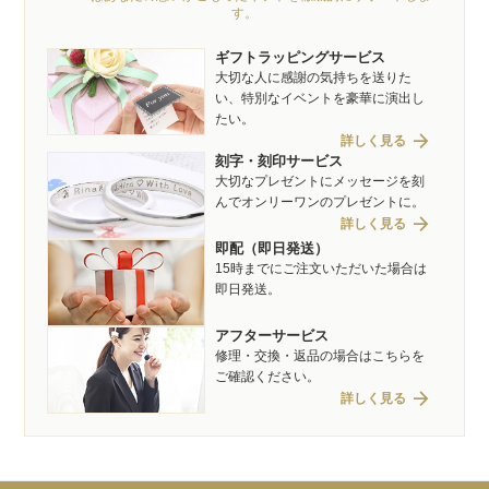
す。
ギフトラッピングサービス
大切な人に感謝の気持ちを送りた
い、特別なイベントを豪華に演出し
たい。
arrow_forward
詳しく見る
刻字・刻印サービス
大切なプレゼントにメッセージを刻
んでオンリーワンのプレゼントに。
arrow_forward
詳しく見る
即配（即日発送）
15時までにご注文いただいた場合は
即日発送。
アフターサービス
修理・交換・返品の場合はこちらを
ご確認ください。
arrow_forward
詳しく見る