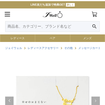
LINE友だち追加で特典GET
詳しく
search
レディース
ペア
メンズ
ジェイウェル
レディースアクセサリー
その他
メッセージカード