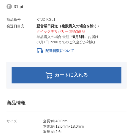
31 pt
商品番号
KTJDIKGL1
発送日目安
翌営業日発送（複数購入の場合を除く）
クイックデリバリー(即配)商品
単品購入の場合 最短で
8月8日
にお届け
(8月7日15:00までのご入金分が対象)
local_shipping
配達日数について
カートに入れる
商品情報
サイズ
全長:約 40.0cm
本体:約 12.0mm×18.0mm
重量:約 2.6g