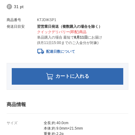
31 pt
商品番号
KTJDIKSP1
発送日目安
翌営業日発送（複数購入の場合を除く）
クイックデリバリー(即配)商品
単品購入の場合 最短で
8月11日
にお届け
(8月11日15:00までのご入金分が対象)
local_shipping
配達日数について
カートに入れる
商品情報
サイズ
全長:約 40.0cm
本体:約 9.0mm×21.5mm
重量:約 2.2g