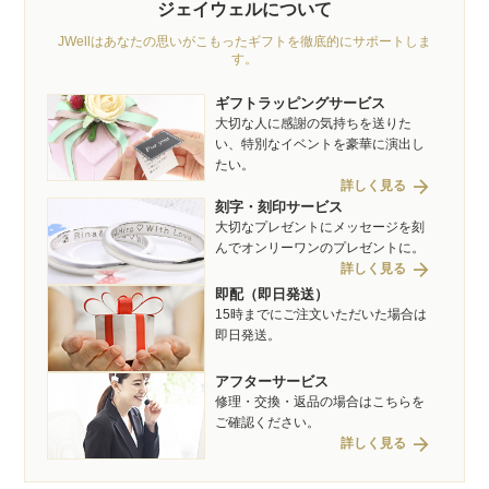
ジェイウェルについて
JWellはあなたの思いがこもったギフトを徹底的にサポートしま
す。
ギフトラッピングサービス
大切な人に感謝の気持ちを送りた
い、特別なイベントを豪華に演出し
たい。
arrow_forward
詳しく見る
刻字・刻印サービス
大切なプレゼントにメッセージを刻
んでオンリーワンのプレゼントに。
arrow_forward
詳しく見る
即配（即日発送）
15時までにご注文いただいた場合は
即日発送。
アフターサービス
修理・交換・返品の場合はこちらを
ご確認ください。
arrow_forward
詳しく見る