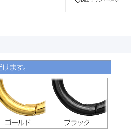
sell
Disc ブランドページ