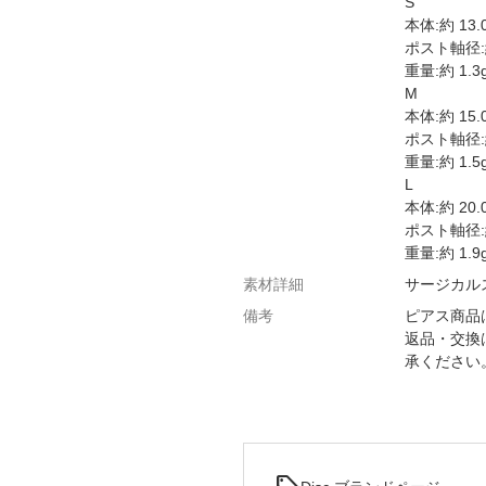
S
本体:約 13.
ポスト軸径:約
重量:約 1.3
M
本体:約 15.
ポスト軸径:約
重量:約 1.5
L
本体:約 20.
ポスト軸径:約
重量:約 1.9
素材詳細
サージカルス
備考
ピアス商品
返品・交換
承ください