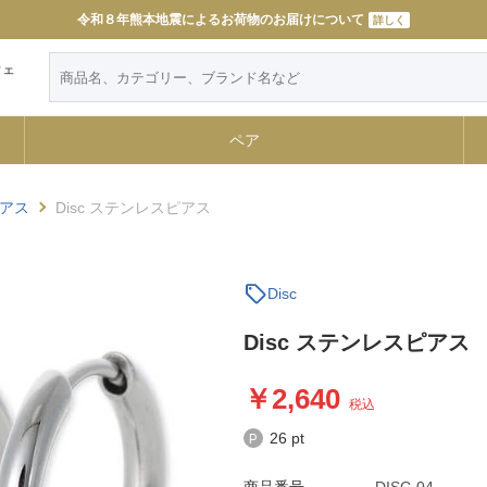
令和８年熊本地震によるお荷物のお届けについて
詳しく
ウェ
ペア
アス
Disc ステンレスピアス
sell
Disc
Disc ステンレスピアス
2,640
税込
26 pt