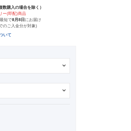
複数購入の場合を除く）
ー(即配)商品
 最短で
8月8日
にお届け
0までのご入金分が対象)
ついて