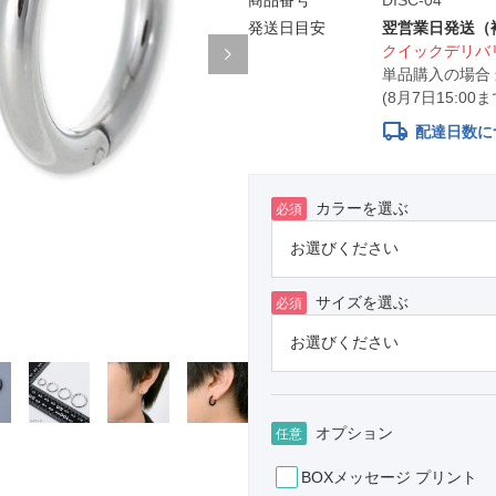
商品番号
DISC-04
発送日目安
翌営業日発送（
クイックデリバリ
単品購入の場合
(8月7日15:0
local_shipping
配達日数に
カラーを選ぶ
必須
サイズを選ぶ
必須
オプション
任意
BOXメッセージ プリント