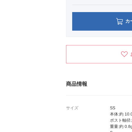
カ
商品情報
サイズ
SS
本体:約 10.
ポスト軸径:約
重量:約 0.8