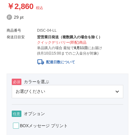
2,860
税込
29 pt
商品番号
DISC-04-LL
発送日目安
翌営業日発送（複数購入の場合を除く）
クイックデリバリー(即配)商品
単品購入の場合 最短で
8月11日
にお届け
(8月10日15:00までのご入金分が対象)
local_shipping
配達日数について
カラーを選ぶ
必須
オプション
任意
BOXメッセージ プリント