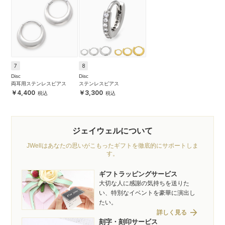
7
8
Disc
Disc
両耳用ステンレスピアス
ステンレスピアス
4,400
3,300
ジェイウェルについて
JWellはあなたの思いがこもったギフトを徹底的にサポートしま
す。
ギフトラッピングサービス
大切な人に感謝の気持ちを送りた
い、特別なイベントを豪華に演出し
たい。
arrow_forward
詳しく見る
刻字・刻印サービス