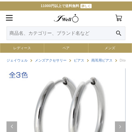
11000円以上で送料無料
詳しく
search
レディース
ペア
メンズ
ジェイウェル
メンズアクセサリー
ピアス
両耳用ピアス
Disc