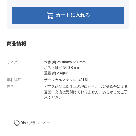
カートに入れる
商品情報
サイズ
本体:約 24.0mm×24.0mm
ポスト軸径:約 0.8mm
重量:約 2.4g×2
素材詳細
サージカルステンレス316L
備考
ピアス商品は衛生上の理由から、お客様都合による
返品・交換は受付けておりません。あらかじめご了
承ください。
sell
Disc ブランドページ