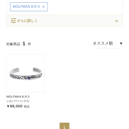
WOLFMAN B.R.S
tune
さらに詳しく
1
WOLFMAN B.R.S
シルバーバングル
66,000
1