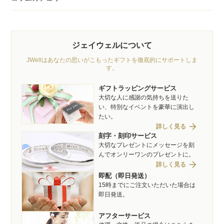
ジェイウェルについて
JWellはあなたの思いがこもったギフトを徹底的にサポートしま
す。
ギフトラッピングサービス
大切な人に感謝の気持ちを送りた
い、特別なイベントを豪華に演出し
たい。
arrow_forward
詳しく見る
刻字・刻印サービス
大切なプレゼントにメッセージを刻
んでオンリーワンのプレゼントに。
arrow_forward
詳しく見る
即配（即日発送）
15時までにご注文いただいた場合は
即日発送。
アフターサービス