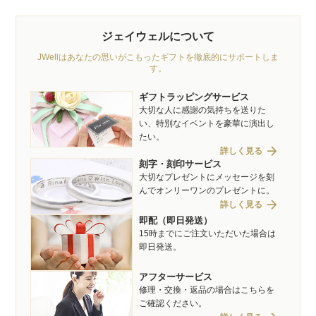
ジェイウェルについて
JWellはあなたの思いがこもったギフトを徹底的にサポートしま
す。
ギフトラッピングサービス
大切な人に感謝の気持ちを送りた
い、特別なイベントを豪華に演出し
たい。
arrow_forward
詳しく見る
刻字・刻印サービス
大切なプレゼントにメッセージを刻
んでオンリーワンのプレゼントに。
arrow_forward
詳しく見る
即配（即日発送）
15時までにご注文いただいた場合は
即日発送。
アフターサービス
修理・交換・返品の場合はこちらを
ご確認ください。