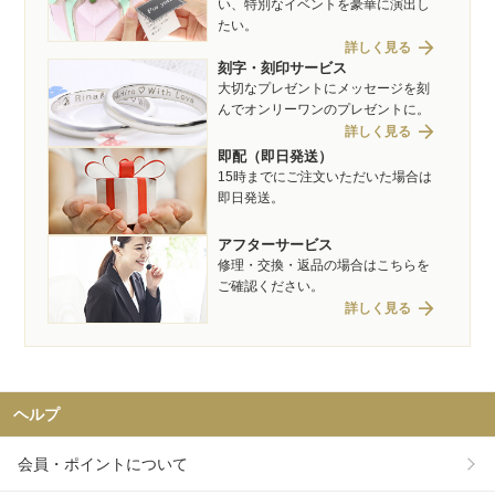
い、特別なイベントを豪華に演出し
たい。
arrow_forward
詳しく見る
刻字・刻印サービス
大切なプレゼントにメッセージを刻
んでオンリーワンのプレゼントに。
arrow_forward
詳しく見る
即配（即日発送）
15時までにご注文いただいた場合は
即日発送。
アフターサービス
修理・交換・返品の場合はこちらを
ご確認ください。
arrow_forward
詳しく見る
ヘルプ
会員・ポイントについて