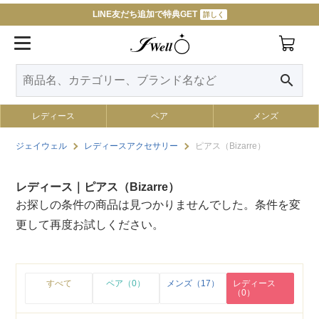
LINE友だち追加で特典GET
詳しく
search
レディース
ペア
メンズ
ジェイウェル
レディースアクセサリー
ピアス（Bizarre）
レディース｜ピアス（Bizarre）
お探しの条件の商品は見つかりませんでした。条件を変
更して再度お試しください。
すべて
ペア（0）
メンズ（17）
レディース
（0）