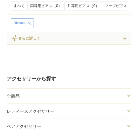
すべて
両耳用ピアス（0）
片耳用ピアス（0）
フープピアス（0）
Bizarre
tune
さらに詳しく
アクセサリーから探す
全商品
レディースアクセサリー
ペアアクセサリー