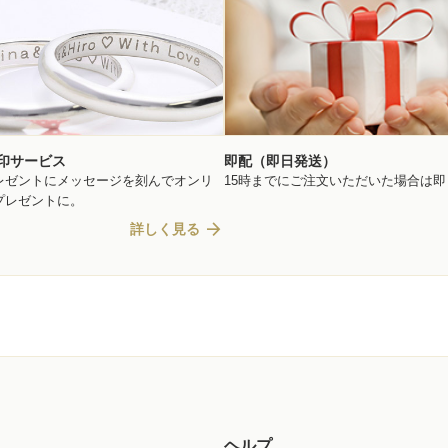
印サービス
即配（即日発送）
レゼントにメッセージを刻んでオンリ
15時までにご注文いただいた場合は
プレゼントに。
arrow_forward
詳しく見る
ヘルプ