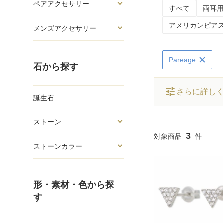
ペアアクセサリー
すべて
両耳用
アメリカンピアス
メンズアクセサリー
Pareage
石から探す
tune
さらに詳し
誕生石
ストーン
3
ストーンカラー
形・素材・色から探
す