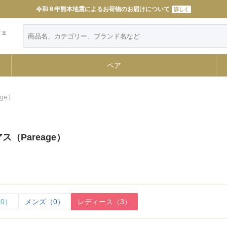
令和８年熊本地震によるお荷物のお届けについて
詳しく
ウェ
ペア
ge）
（Pareage）
0）
メンズ（0）
レディース（3）