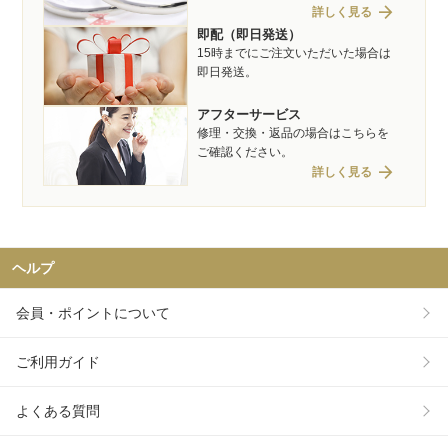
arrow_forward
詳しく見る
即配（即日発送）
15時までにご注文いただいた場合は
即日発送。
アフターサービス
修理・交換・返品の場合はこちらを
ご確認ください。
arrow_forward
詳しく見る
ヘルプ
会員・ポイントについて
ご利用ガイド
よくある質問