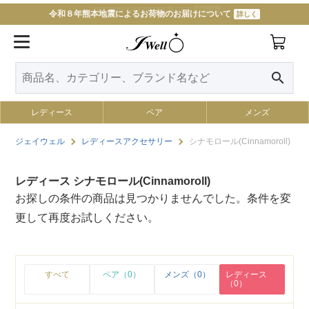
LINE友だち追加で特典GET
詳しく
令和８年熊本地震によるお荷物のお届けについて
詳しく
search
レディース
ペア
メンズ
ジェイウェル
レディースアクセサリー
シナモロール(Cinnamoroll)
レディース シナモロール(Cinnamoroll)
お探しの条件の商品は見つかりませんでした。条件を変
更して再度お試しください。
すべて
ペア（0）
メンズ（0）
レディース
（0）