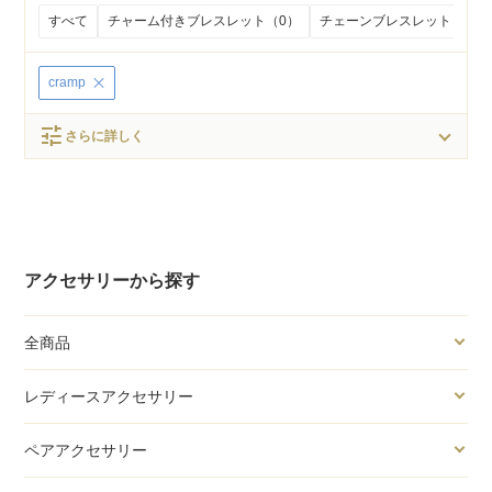
すべて
チャーム付きブレスレット（0）
チェーンブレスレット（0）
cramp
tune
さらに詳しく
アクセサリーから探す
全商品
レディースアクセサリー
ペアアクセサリー