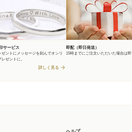
印サービス
即配（即日発送）
レゼントにメッセージを刻んでオンリ
15時までにご注文いただいた場合は
プレゼントに。
arrow_forward
詳しく見る
ヘルプ