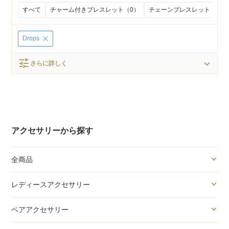
すべて
チャーム付きブレスレット（0）
チェーンブレスレット（0）
Drops
tune
さらに詳しく
アクセサリーから探す
全商品
レディースアクセサリー
ペアアクセサリー