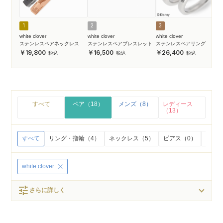
1
2
3
white clover
white clover
white clover
ステンレスペアネックレス
ステンレスペアブレスレット
ステンレスペアリング
19,800
16,500
26,400
すべて
ペア（18）
メンズ（8）
レディース
（13）
すべて
リング・指輪（4）
ネックレス（5）
ピアス（0）
イヤリ
white clover
tune
さらに詳しく