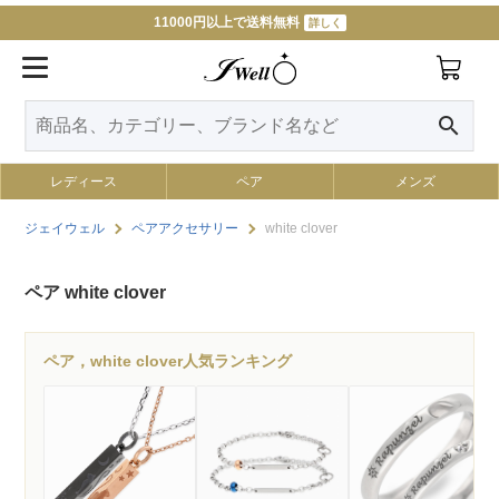
11000円以上で送料無料
詳しく
search
レディース
ペア
メンズ
ジェイウェル
ペアアクセサリー
white clover
ペア white clover
ペア，white clover人気ランキング