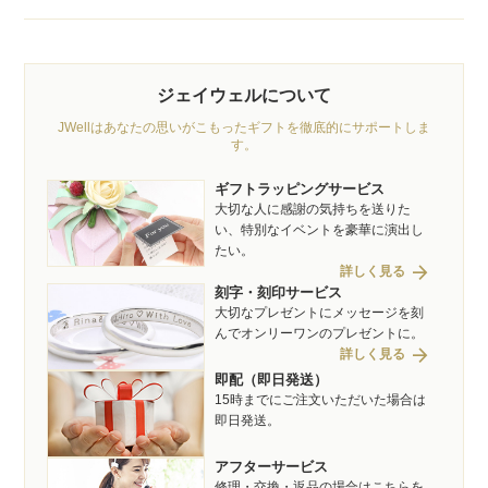
ジェイウェルについて
JWellはあなたの思いがこもったギフトを徹底的にサポートしま
す。
ギフトラッピングサービス
大切な人に感謝の気持ちを送りた
い、特別なイベントを豪華に演出し
たい。
arrow_forward
詳しく見る
刻字・刻印サービス
大切なプレゼントにメッセージを刻
んでオンリーワンのプレゼントに。
arrow_forward
詳しく見る
即配（即日発送）
15時までにご注文いただいた場合は
即日発送。
アフターサービス
修理・交換・返品の場合はこちらを