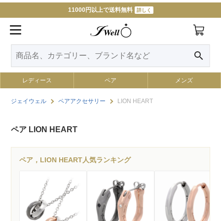
11000円以上で送料無料
詳しく
search
レディース
ペア
メンズ
ジェイウェル
ペアアクセサリー
LION HEART
ペア LION HEART
ペア，LION HEART人気ランキング