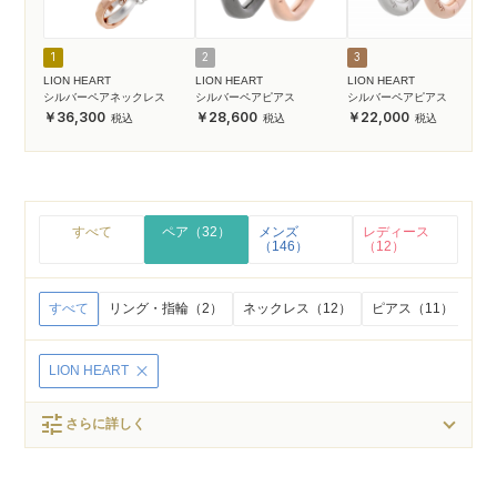
1
2
3
LION HEART
LION HEART
LION HEART
シルバーペアネックレス
シルバーペアピアス
シルバーペアピアス
36,300
28,600
22,000
すべて
ペア（32）
メンズ
レディース
（146）
（12）
すべて
リング・指輪（2）
ネックレス（12）
ピアス（11）
イ
LION HEART
tune
さらに詳しく