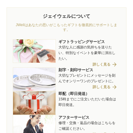
ジェイウェルについて
JWellはあなたの思いがこもったギフトを徹底的にサポートしま
す。
ギフトラッピングサービス
大切な人に感謝の気持ちを送りた
い、特別なイベントを豪華に演出し
たい。
arrow_forward
詳しく見る
刻字・刻印サービス
大切なプレゼントにメッセージを刻
んでオンリーワンのプレゼントに。
arrow_forward
詳しく見る
即配（即日発送）
15時までにご注文いただいた場合は
即日発送。
アフターサービス
修理・交換・返品の場合はこちらを
ご確認ください。