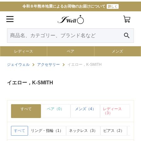
令和８年熊本地震によるお荷物のお届けについて
詳しく
search
レディース
ペア
メンズ
ジェイウェル
アクセサリー
イエロー，K-SMITH
イエロー，K-SMITH
すべて
ペア（0）
メンズ（4）
レディース
（3）
すべて
リング・指輪（1）
ネックレス（3）
ピアス（2）
イヤリ