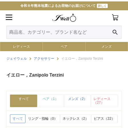
令和８年熊本地震によるお荷物のお届けについて
詳しく
11000円以上で送料無料
詳しく
search
レディース
ペア
メンズ
ジェイウェル
アクセサリー
イエロー，Zanipolo Terzini
イエロー，Zanipolo Terzini
すべて
ペア（1）
メンズ（2）
レディース
（27）
すべて
リング・指輪（0）
ネックレス（2）
ピアス（22）
イヤ