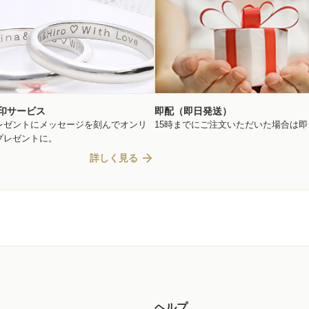
印サービス
即配（即日発送）
レゼントにメッセージを刻んでオンリ
15時までにご注文いただいた場合は
プレゼントに。
arrow_forward
詳しく見る
ヘルプ