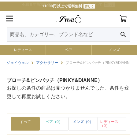
令和８年熊本地震によるお荷物のお届けについて
詳しく
11000円以上で送料無料
詳しく
search
レディース
ペア
メンズ
ジェイウェル
アクセサリー
ブローチ&ピンバッチ（PINKY&DIANNE）
ブローチ&ピンバッチ（PINKY&DIANNE）
お探しの条件の商品は見つかりませんでした。条件を変
更して再度お試しください。
すべて
ペア（0）
メンズ（0）
レディース
（0）