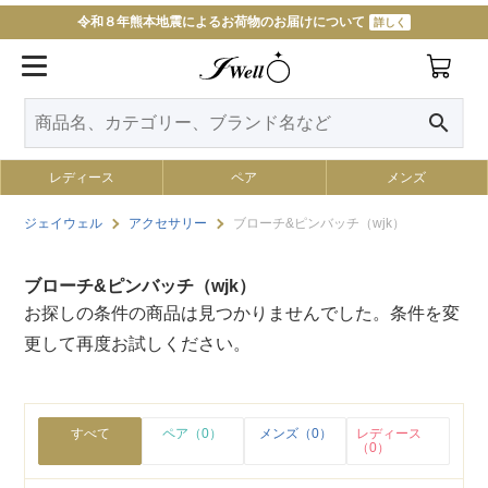
令和８年熊本地震によるお荷物のお届けについて
詳しく
11000円以上で送料無料
詳しく
search
レディース
ペア
メンズ
ジェイウェル
アクセサリー
ブローチ&ピンバッチ（wjk）
ブローチ&ピンバッチ（wjk）
お探しの条件の商品は見つかりませんでした。条件を変
更して再度お試しください。
すべて
ペア（0）
メンズ（0）
レディース
（0）