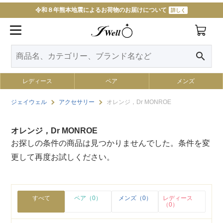
令和８年熊本地震によるお荷物のお届けについて
詳しく
search
レディース
ペア
メンズ
ジェイウェル
アクセサリー
オレンジ，Dr MONROE
オレンジ，Dr MONROE
お探しの条件の商品は見つかりませんでした。条件を変
更して再度お試しください。
すべて
ペア（0）
メンズ（0）
レディース
（0）